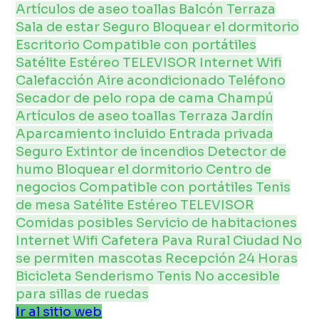
Artículos de aseo
toallas
Balcón
Terraza
Sala de estar
Seguro
Bloquear el dormitorio
Escritorio
Compatible con portátiles
Satélite
Estéreo
TELEVISOR
Internet
Wifi
Calefacción
Aire acondicionado
Teléfono
Secador de pelo
ropa de cama
Champú
Artículos de aseo
toallas
Terraza
Jardín
Aparcamiento incluido
Entrada privada
Seguro
Extintor de incendios
Detector de
humo
Bloquear el dormitorio
Centro de
negocios
Compatible con portátiles
Tenis
de mesa
Satélite
Estéreo
TELEVISOR
Comidas posibles
Servicio de habitaciones
Internet
Wifi
Cafetera
Pava
Rural
Ciudad
No
se permiten mascotas
Recepción 24 Horas
Bicicleta
Senderismo
Tenis
No accesible
para sillas de ruedas
Ir al sitio web