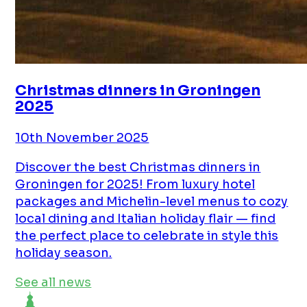
Christmas dinners in Groningen
2025
10th November 2025
Discover the best Christmas dinners in
Groningen for 2025! From luxury hotel
packages and Michelin-level menus to cozy
local dining and Italian holiday flair — find
the perfect place to celebrate in style this
holiday season.
See all news