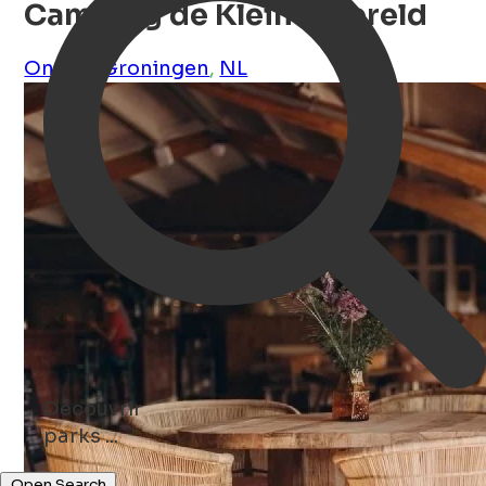
Camping de Kleine Wereld
Onnen
,
Groningen
,
NL
Découvrir
hotels ...
Open Search