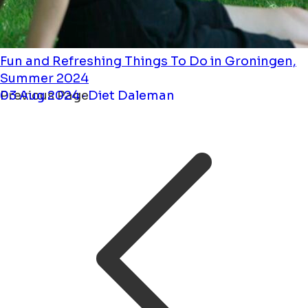
Fun and Refreshing Things To Do in Groningen,
Summer 2024
03 Aug 2024 · Diet Daleman
Previous Page