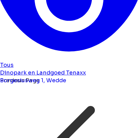
Tous
Dinopark en Landgoed Tenaxx
Borgesiusweg 1, Wedde
Previous Page