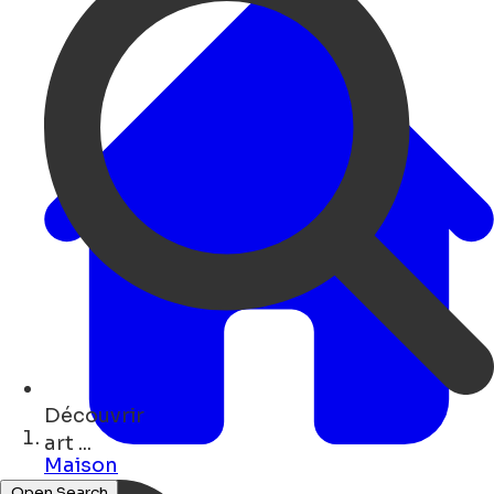
Découvrir
monuments ...
Maison
Open Search