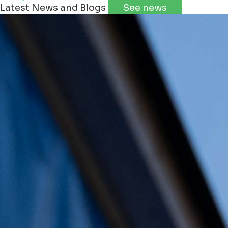
Latest News and Blogs
See news
+
−