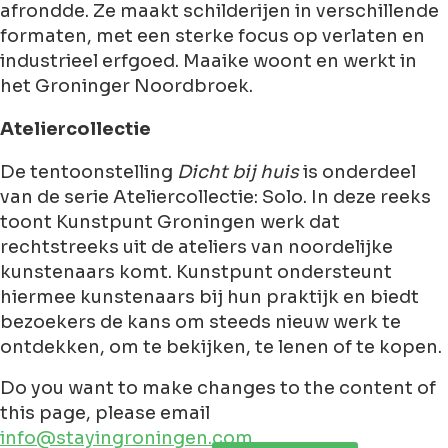
afrondde. Ze maakt schilderijen in verschillende
formaten, met een sterke focus op verlaten en
industrieel erfgoed. Maaike woont en werkt in
het Groninger Noordbroek.
Ateliercollectie
De tentoonstelling
Dicht bij huis
is onderdeel
van de serie Ateliercollectie: Solo. In deze reeks
toont Kunstpunt Groningen werk dat
rechtstreeks uit de ateliers van noordelijke
kunstenaars komt. Kunstpunt ondersteunt
hiermee kunstenaars bij hun praktijk en biedt
bezoekers de kans om steeds nieuw werk te
ontdekken, om te bekijken, te lenen of te kopen.
Do you want to make changes to the content of
this page, please email
info@stayingroningen.com
Leaflet
|
©
Jawg
Maps
©
OpenStreetMap