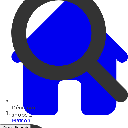
Découvrir
monuments ...
Maison
Open Search