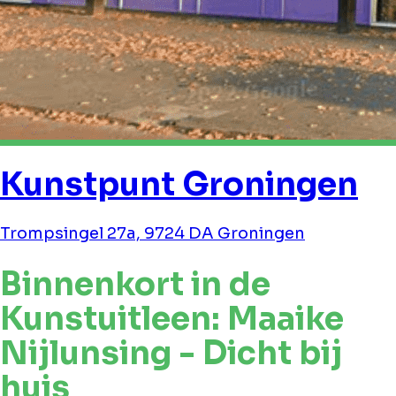
Kunstpunt Groningen
Trompsingel 27a, 9724 DA Groningen
Binnenkort in de
Kunstuitleen: Maaike
Nijlunsing - Dicht bij
huis