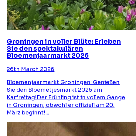
Groningen in voller Blüte: Erleben
Sie den spektakulären
Bloemenjaarmarkt 2026
26th March 2026
Bloemenjaarmarkt Groningen: Genießen
Sie den Bloemetjesmarkt 2025 am
Karfreitag!Der Frühling ist in vollem Gange
in Groningen, obwohl er offiziell am 20.
März beginnt!...