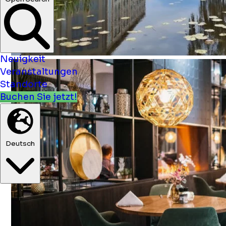
Open Search
Neuigkeit
Veranstaltungen
Standorte
Buchen Sie jetzt!
Deutsch