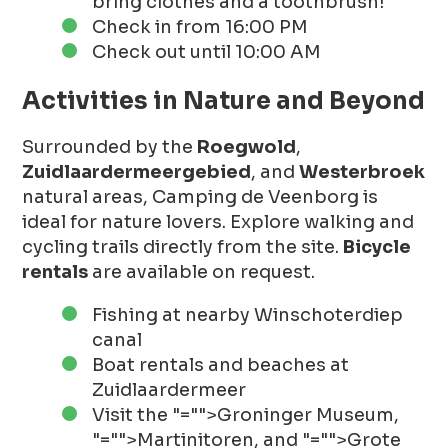
bring clothes and a toothbrush!
Check in from 16:00 PM
Check out until 10:00 AM
Activities in Nature and Beyond
Surrounded by the
Roegwold
,
Zuidlaardermeergebied
, and
Westerbroek
natural areas, Camping de Veenborg is
ideal for nature lovers. Explore walking and
cycling trails directly from the site.
Bicycle
rentals
are available on request.
Fishing at nearby Winschoterdiep
canal
Boat rentals and beaches at
Zuidlaardermeer
Visit the
"="">Groninger Museum
,
"="">Martinitoren
, and
"="">Grote