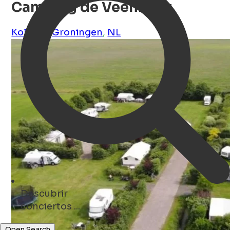
Camping de Veenborg
Kolham
,
Groningen
,
NL
Descubrir
bares ...
Open Search