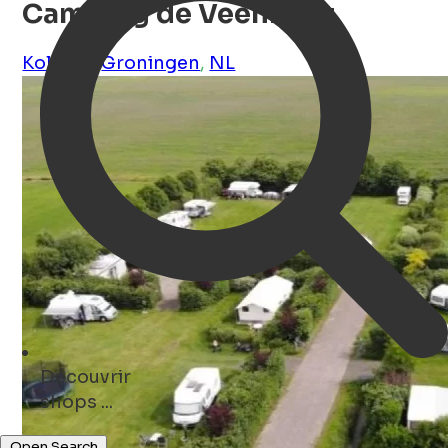
Camping de Veenborg
Kolham
,
Groningen
,
NL
Découvrir
cafés ...
Open Search