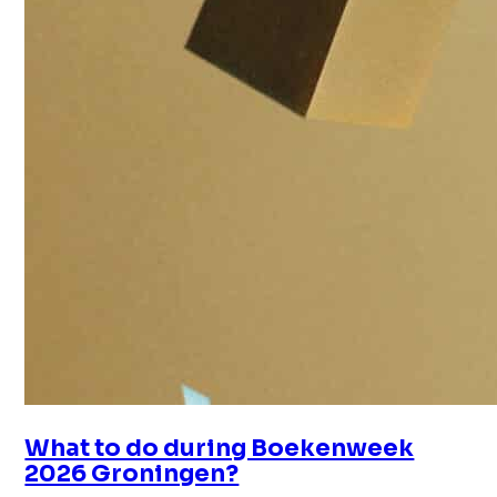
What to do during Boekenweek
2026 Groningen?