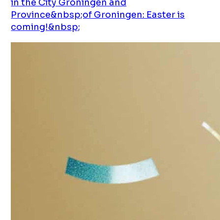
in the City Groningen and
Province&nbsp;of Groningen: Easter is
coming!&nbsp;