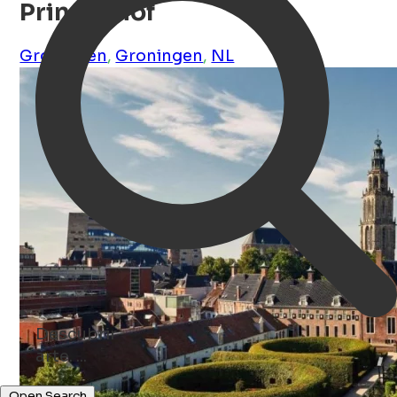
Prinsenhof
Groningen
,
Groningen
,
NL
Descubrir
arte. ...
parques ...