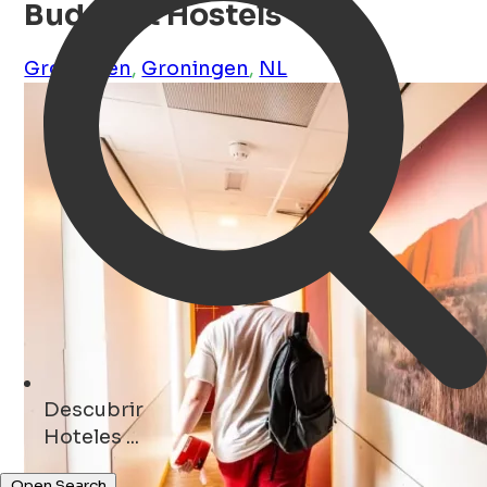
Bud Gett Hostels
Groningen
,
Groningen
,
NL
Descubrir
tiendas ...
Open Search