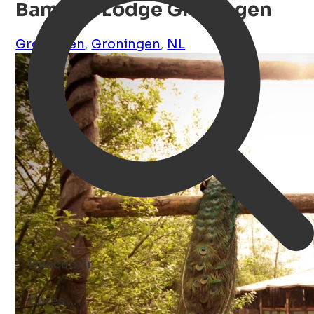
Bamboo Lodge Groningen
Groningen
,
Groningen
,
NL
Descubrir
bares ...
Open Search