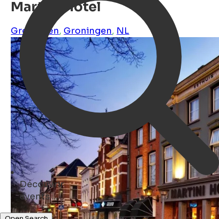
Martini Hotel
Groningen
,
Groningen
,
NL
Découvrir
concerts ...
Open Search