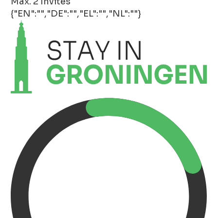
Max. 2 Invités
{"EN":"","DE":"","EL":"","NL":""}