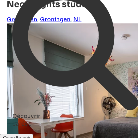
Neon nights studio
Groningen
,
Groningen
,
NL
Découvrir
restaurants ...
Open Search