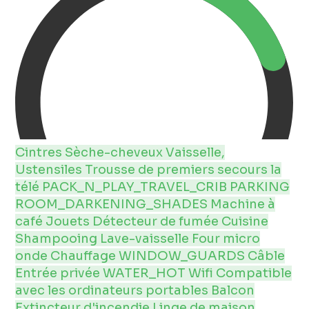
Cintres
Sèche-cheveux
Vaisselle,
Ustensiles
Trousse de premiers secours
la
télé
PACK_N_PLAY_TRAVEL_CRIB
PARKING
ROOM_DARKENING_SHADES
Machine à
café
Jouets
Détecteur de fumée
Cuisine
Shampooing
Lave-vaisselle
Four micro
onde
Chauffage
WINDOW_GUARDS
Câble
Entrée privée
WATER_HOT
Wifi
Compatible
avec les ordinateurs portables
Balcon
Extincteur d'incendie
Linge de maison