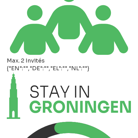
Max. 2 Invités
{"EN":"","DE":"","EL":"","NL":""}