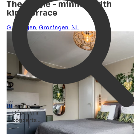
The jungle - miniloft with
king terrace
Groningen
,
Groningen
,
NL
Découvrir
restaurants ...
hotels ...