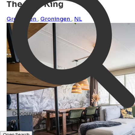
The Lion King
Groningen
,
Groningen
,
NL
Découvrir
events ...
Open Search