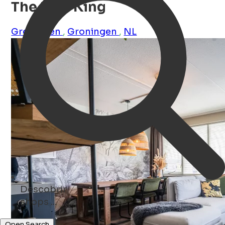
The Lion King
Groningen
,
Groningen
,
NL
Descobrir
restaurants ...
Open Search