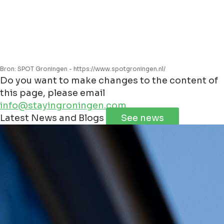
Bron: SPOT Groningen - https://www.spotgroningen.nl/
Do you want to make changes to the content of
this page, please email
info@stayingroningen.com
Leaflet
|
©
Jawg
Maps
©
OpenStreetMap
Latest News and Blogs
See news
+
−