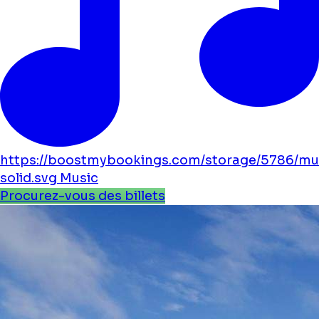
https://boostmybookings.com/storage/5786/mu
solid.svg
Music
Procurez-vous des billets