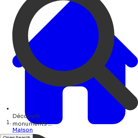
Découvrir
art ...
Maison
Open Search