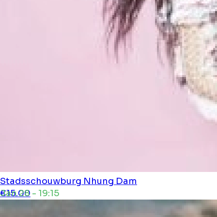
Stadsschouwburg
Nhung Dam
Jan 28 - 19:15
€15.00