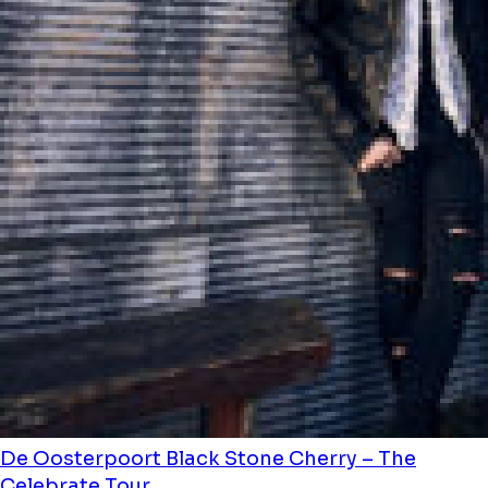
De Oosterpoort
Black Stone Cherry – The
Celebrate Tour