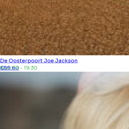
De Oosterpoort
Joe Jackson
Nov 29 - 19:30
€59.60