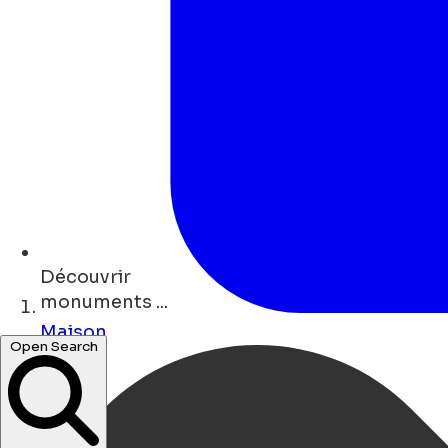
Découvrir
monuments ...
Maison
art ...
Open Search