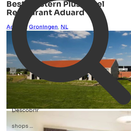
Best Western Plus Hotel
Restaurant Aduard
Aduard
,
Groningen
,
NL
Descobrir
shops ...
Open Search