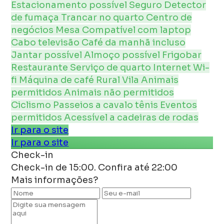
Estacionamento possível
Seguro
Detector
de fumaça
Trancar no quarto
Centro de
negócios
Mesa
Compatível com laptop
Cabo
televisão
Café da manhã incluso
Jantar possível
Almoço possível
Frigobar
Restaurante
Serviço de quarto
Internet
Wi-
fi
Máquina de café
Rural
Vila
Animais
permitidos
Animais não permitidos
Ciclismo
Passeios a cavalo
tênis
Eventos
permitidos
Acessível a cadeiras de rodas
Ir para o site
Ir para o site
Check-in
Check-in de 15:00. Confira até 22:00
Mais informações?