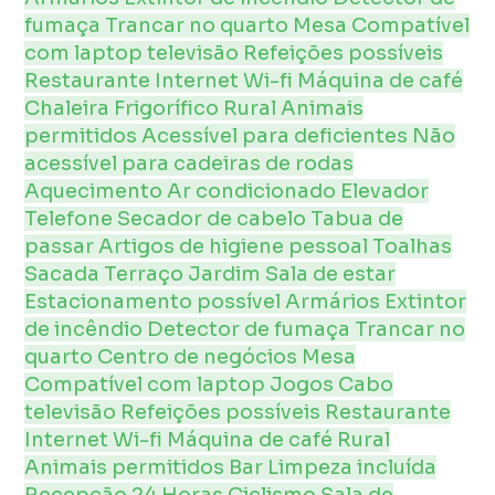
fumaça
Trancar no quarto
Mesa
Compatível
com laptop
televisão
Refeições possíveis
Restaurante
Internet
Wi-fi
Máquina de café
Chaleira
Frigorífico
Rural
Animais
permitidos
Acessível para deficientes
Não
acessível para cadeiras de rodas
Aquecimento
Ar condicionado
Elevador
Telefone
Secador de cabelo
Tabua de
passar
Artigos de higiene pessoal
Toalhas
Sacada
Terraço
Jardim
Sala de estar
Estacionamento possível
Armários
Extintor
de incêndio
Detector de fumaça
Trancar no
quarto
Centro de negócios
Mesa
Compatível com laptop
Jogos
Cabo
televisão
Refeições possíveis
Restaurante
Internet
Wi-fi
Máquina de café
Rural
Animais permitidos
Bar
Limpeza incluída
Recepção 24 Horas
Ciclismo
Sala de