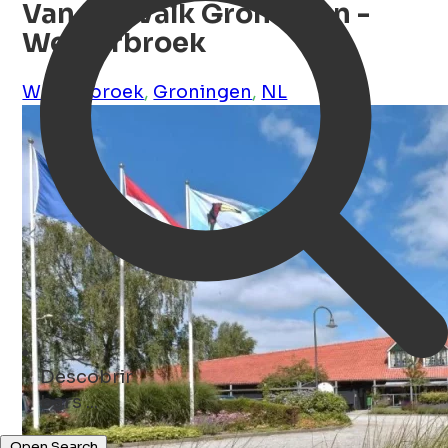
Van der Valk Groningen -
Westerbroek
Westerbroek
,
Groningen
,
NL
Descobrir
bars ...
Open Search