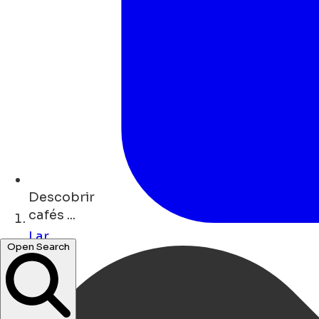
Descobrir
cafés ...
Lar
concerts ...
Open Search