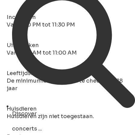
Inchecken
Van 3:00 PM tot 11:30 PM
Uitchecken
Van 7:00 AM tot 11:00 AM
Leeftijdsrestrictie
De minimumleeftijd om in te checken is 18
jaar
Huisdieren
Discover
Huisdieren zijn niet toegestaan.
concerts ...
Open Search