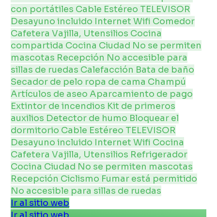
con portátiles
Cable
Estéreo
TELEVISOR
Desayuno incluido
Internet
Wifi
Comedor
Cafetera
Vajilla, Utensilios
Cocina
compartida
Cocina
Ciudad
No se permiten
mascotas
Recepción
No accesible para
sillas de ruedas
Calefacción
Bata de baño
Secador de pelo
ropa de cama
Champú
Artículos de aseo
Aparcamiento de pago
Extintor de incendios
Kit de primeros
auxilios
Detector de humo
Bloquear el
dormitorio
Cable
Estéreo
TELEVISOR
Desayuno incluido
Internet
Wifi
Cocina
Cafetera
Vajilla, Utensilios
Refrigerador
Cocina
Ciudad
No se permiten mascotas
Recepción
Ciclismo
Fumar está permitido
No accesible para sillas de ruedas
Ir al sitio web
Ir al sitio web