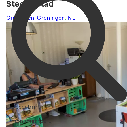
Stee in Stad
Groningen
,
Groningen
,
NL
Descubrir
monumentos ...
Open Search