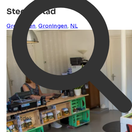
Stee in Stad
Groningen
,
Groningen
,
NL
Ontdek
musea ...