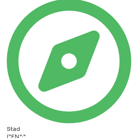
Stad
{"EN":"