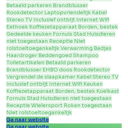
Betaald parkeren
Brandblusser
Rookdetector
Laptopvriendelijk
Kabel
Stereo
TV
Inclusief ontbijt
Internet
Wifi
Eethoek
Koffiezetapparaat
Borden, bestek
Gedeelde keuken
Fornuis
Stad
Huisdieren
niet toegestaan
Receptie
Niet
rolstoeltoegankelijk
Verwarming
Badjas
Haardroger
Beddengoed
Shampoo
Toiletartikelen
Betaald parkeren
Brandblusser
EHBO doos
Rookdetector
Vergrendel de slaapkamer
Kabel
Stereo
TV
Inclusief ontbijt
Internet
Wifi
Keuken
Koffiezetapparaat
Borden, bestek
Koelkast
Fornuis
Stad
Huisdieren niet toegestaan
Receptie
Wielersport
Roken toegestaan
Niet rolstoeltoegankelijk
Ga naar website
Ga naar website