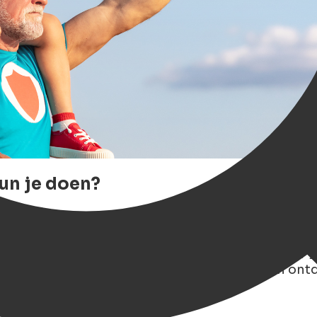
un je doen?
er maken? Of je vader nu een
foodie
is,
(vintage)
mooi boek
, in deze bruisende stad Groningen is er v
van unieke cadeautips tot lokale evenementen, g
ngen. Duik in onze ultieme
Vaderdaggids
en ontd