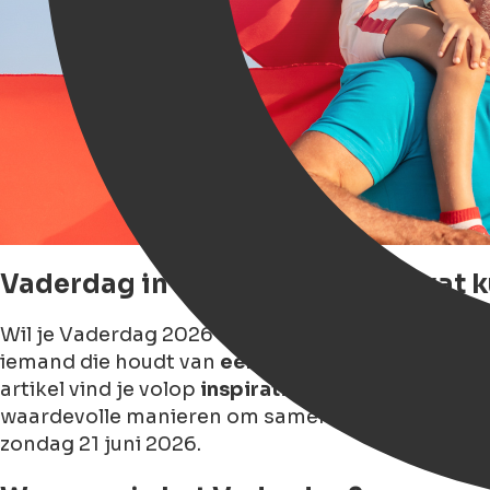
Vaderdag in Groningen 2026, wat k
Wil je Vaderdag 2026 in Groningen extra bijzond
iemand die houdt van
een goed biertje of een 
artikel vind je volop
inspiratie voor Vaderdag
— 
waardevolle manieren om samen tijd door te bre
zondag 21 juni 2026.