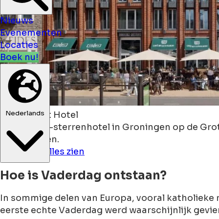
Nieuws
Evenementen
Locaties
Boek nu!
Nederlands
The Market Hotel
Boek een 4-sterrenhotel in Groningen op de Grote 
Martinitoren.
Zie Hotel
Alles zien
Hoe is Vaderdag ontstaan?
In sommige delen van Europa, vooral katholieke re
eerste echte Vaderdag werd waarschijnlijk gevierd