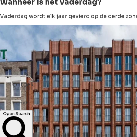
Wanneer is het Vaderdag?
Vaderdag wordt elk jaar gevierd op de derde zonda
Ontdek
kunst ...
winkels ...
Open Search