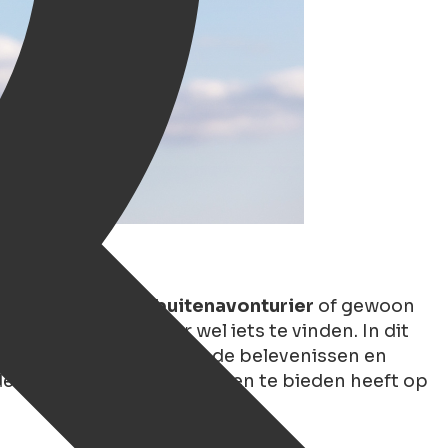
 autoliefhebber
,
buitenavonturier
of gewoon
oor elke soort vader wel iets te vinden. In dit
ezellige cafés, spannende belevenissen en
ek het beste dat Groningen te bieden heeft op