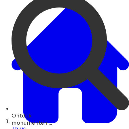
Ontdek
parken ...
Thuis