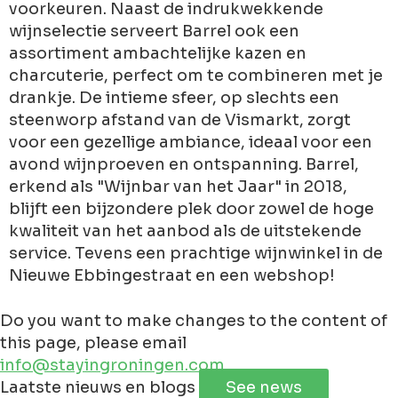
voorkeuren. Naast de indrukwekkende
wijnselectie serveert Barrel ook een
assortiment ambachtelijke kazen en
charcuterie, perfect om te combineren met je
drankje. De intieme sfeer, op slechts een
steenworp afstand van de Vismarkt, zorgt
voor een gezellige ambiance, ideaal voor een
avond wijnproeven en ontspanning. Barrel,
erkend als "Wijnbar van het Jaar" in 2018,
blijft een bijzondere plek door zowel de hoge
kwaliteit van het aanbod als de uitstekende
service. Tevens een prachtige wijnwinkel in de
Nieuwe Ebbingestraat en een webshop!
Do you want to make changes to the content of
this page, please email
info@stayingroningen.com
Leaflet
|
©
Jawg
Maps
©
OpenStreetMap
contributorss
Laatste nieuws en blogs
See news