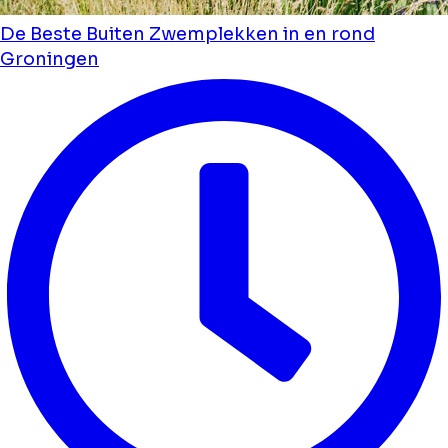
De Beste Buiten Zwemplekken in en rond
Groningen