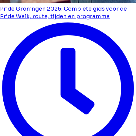
Pride Groningen 2026: Complete gids voor de
Pride Walk, route, tijden en programma