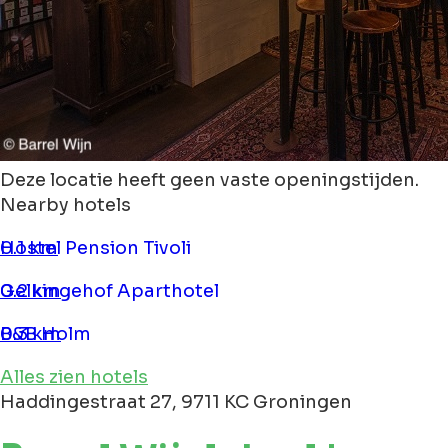
Deze locatie heeft geen vaste openingstijden.
Nearby hotels
Hostel Pension Tivoli
0.1 km
Gelkingehof Aparthotel
0.2 km
B&B Holm
0.3 km
Alles zien hotels
Haddingestraat 27, 9711 KC Groningen