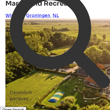
Marenland Recreatie
Winsum
,
Groningen
,
NL
Descubrir
eventos ...
Open Search