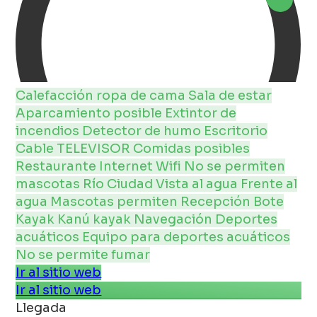
Calefacción
ropa de cama
Sala de estar
Aparcamiento posible
Extintor de
incendios
Detector de humo
Escritorio
Cable
TELEVISOR
Comidas posibles
Restaurante
Internet
Wifi
No se permiten
mascotas
Río
Ciudad
Vista al agua
Frente al
agua
Mascotas permiten
Recepción
Bote
Kayak Kanú
kayak
Navegación
Deportes
acuáticos
Equipo para deportes acuáticos
No se permite fumar
Ir al sitio web
Ir al sitio web
Llegada