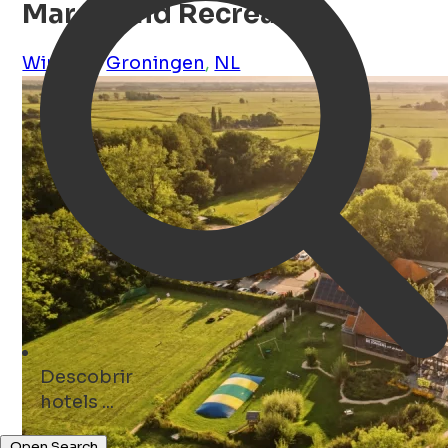
Marenland Recreatie
Winsum
,
Groningen
,
NL
Descobrir
bars ...
Open Search