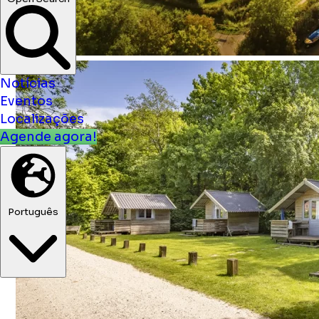
Notícias
Eventos
Localizações
Agende agora!
Português