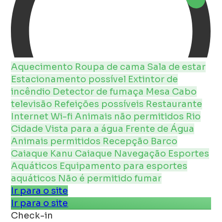
Aquecimento
Roupa de cama
Sala de estar
Estacionamento possível
Extintor de
incêndio
Detector de fumaça
Mesa
Cabo
televisão
Refeições possíveis
Restaurante
Internet
Wi-fi
Animais não permitidos
Rio
Cidade
Vista para a água
Frente de Água
Animais permitidos
Recepção
Barco
Caiaque Kanu
Caiaque
Navegação
Esportes
Aquáticos
Equipamento para esportes
aquáticos
Não é permitido fumar
Ir para o site
Ir para o site
Check-in