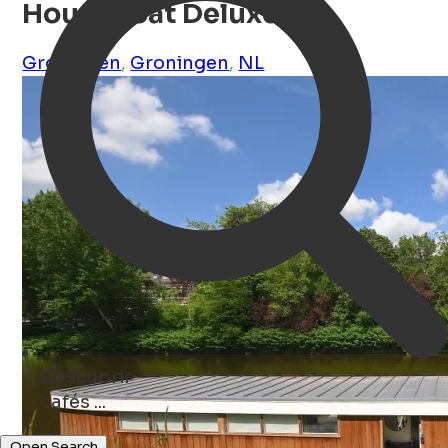
Houseboat Deluxe
Groningen
,
Groningen
,
NL
Descubrir
tiendas ...
Open Search