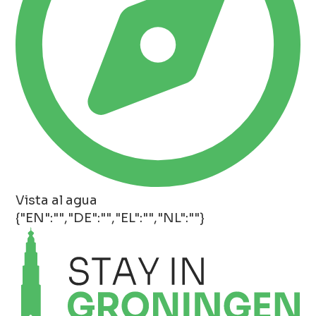
Vista al agua
{"EN":"","DE":"","EL":"","NL":""}