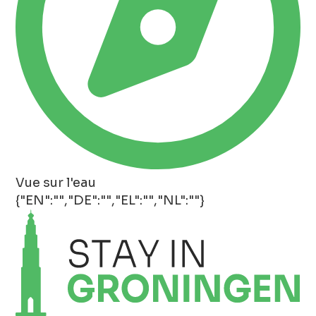
Vue sur l'eau
{"EN":"","DE":"","EL":"","NL":""}