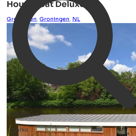
Houseboat Deluxe
Groningen
,
Groningen
,
NL
Découvrir
museums ...
Open Search