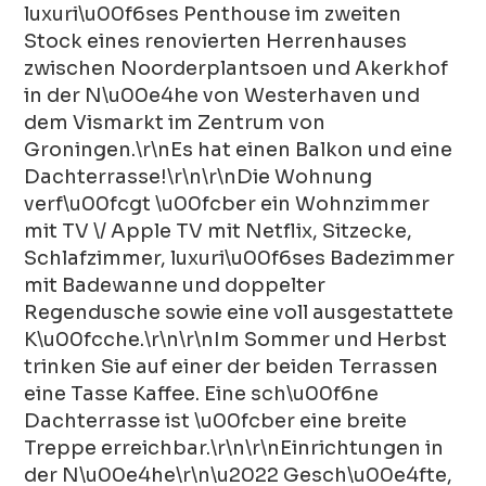
luxuri\u00f6ses Penthouse im zweiten
Stock eines renovierten Herrenhauses
zwischen Noorderplantsoen und Akerkhof
in der N\u00e4he von Westerhaven und
dem Vismarkt im Zentrum von
Groningen.\r\nEs hat einen Balkon und eine
Dachterrasse!\r\n\r\nDie Wohnung
verf\u00fcgt \u00fcber ein Wohnzimmer
mit TV \/ Apple TV mit Netflix, Sitzecke,
Schlafzimmer, luxuri\u00f6ses Badezimmer
mit Badewanne und doppelter
Regendusche sowie eine voll ausgestattete
K\u00fcche.\r\n\r\nIm Sommer und Herbst
trinken Sie auf einer der beiden Terrassen
eine Tasse Kaffee. Eine sch\u00f6ne
Dachterrasse ist \u00fcber eine breite
Treppe erreichbar.\r\n\r\nEinrichtungen in
der N\u00e4he\r\n\u2022 Gesch\u00e4fte,