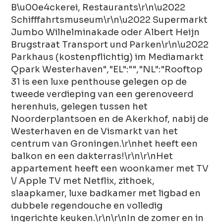
B\u00e4ckerei, Restaurants\r\n\u2022
Schifffahrtsmuseum\r\n\u2022 Supermarkt
Jumbo Wilhelminakade oder Albert Heijn
Brugstraat Transport und Parken\r\n\u2022
Parkhaus (kostenpflichtig) im Mediamarkt
Qpark Westerhaven","EL":"","NL":"Rooftop
31 is een luxe penthouse gelegen op de
tweede verdieping van een gerenoveerd
herenhuis, gelegen tussen het
Noorderplantsoen en de Akerkhof, nabij de
Westerhaven en de Vismarkt van het
centrum van Groningen.\r\nhet heeft een
balkon en een dakterras!\r\n\r\nHet
appartement heeft een woonkamer met TV
\/ Apple TV met Netflix, zithoek,
slaapkamer, luxe badkamer met ligbad en
dubbele regendouche en volledig
ingerichte keuken.\r\n\r\nIn de zomer en in