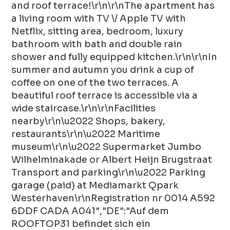
and roof terrace!\r\n\r\nThe apartment has
a living room with TV \/ Apple TV with
Netflix, sitting area, bedroom, luxury
bathroom with bath and double rain
shower and fully equipped kitchen.\r\n\r\nIn
summer and autumn you drink a cup of
coffee on one of the two terraces. A
beautiful roof terrace is accessible via a
wide staircase.\r\n\r\nFacilities
nearby\r\n\u2022 Shops, bakery,
restaurants\r\n\u2022 Maritime
museum\r\n\u2022 Supermarket Jumbo
Wilhelminakade or Albert Heijn Brugstraat
Transport and parking\r\n\u2022 Parking
garage (paid) at Mediamarkt Qpark
Westerhaven\r\nRegistration nr 0014 A592
6DDF CADA A041","DE":"Auf dem
ROOFTOP31 befindet sich ein