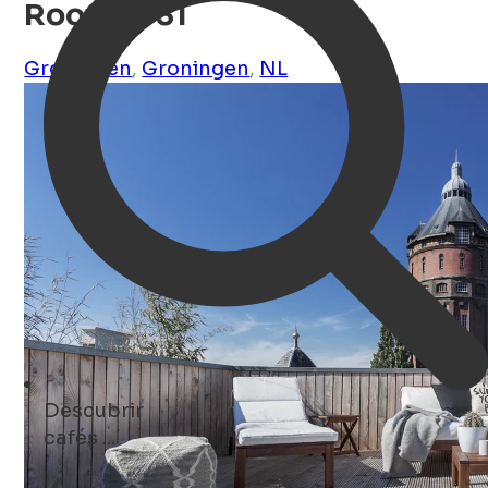
Rooftop 31
Groningen
,
Groningen
,
NL
Descubrir
Hoteles ...
Open Search