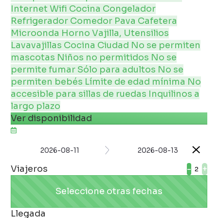
Internet
Wifi
Cocina
Congelador
Refrigerador
Comedor
Pava
Cafetera
Microonda
Horno
Vajilla, Utensilios
Lavavajillas
Cocina
Ciudad
No se permiten
mascotas
Niños no permitidos
No se
permite fumar
Sólo para adultos
No se
permiten bebés
Límite de edad mínima
No
accesible para sillas de ruedas
Inquilinos a
largo plazo
Ver disponibilidad
2026-08-11
2026-08-13
Viajeros
-
+
Seleccione otras fechas
Llegada