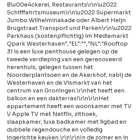
B\u00e4ckerei, Restaurants\r\n\u2022
Schifffahrtsmuseum\r\n\u2022 Supermarkt
Jumbo Wilhelminakade oder Albert Heijn
Brugstraat Transport und Parken\r\n\u2022
Parkhaus (kostenpflichtig) im Mediamarkt
Qpark Westerhaven","EL":"","NL":"Rooftop
31 is een luxe penthouse gelegen op de
tweede verdieping van een gerenoveerd
herenhuis, gelegen tussen het
Noorderplantsoen en de Akerkhof, nabij de
Westerhaven en de Vismarkt van het
centrum van Groningen.\r\nhet heeft een
balkon en een dakterras!\r\n\r\nHet
appartement heeft een woonkamer met TV
\/ Apple TV met Netflix, zithoek,
slaapkamer, luxe badkamer met ligbad en
dubbele regendouche en volledig
ingerichte keuken.\r\n\r\nIn de zomer en in