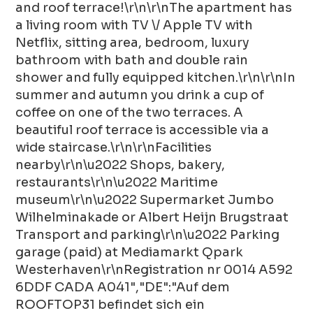
and roof terrace!\r\n\r\nThe apartment has
a living room with TV \/ Apple TV with
Netflix, sitting area, bedroom, luxury
bathroom with bath and double rain
shower and fully equipped kitchen.\r\n\r\nIn
summer and autumn you drink a cup of
coffee on one of the two terraces. A
beautiful roof terrace is accessible via a
wide staircase.\r\n\r\nFacilities
nearby\r\n\u2022 Shops, bakery,
restaurants\r\n\u2022 Maritime
museum\r\n\u2022 Supermarket Jumbo
Wilhelminakade or Albert Heijn Brugstraat
Transport and parking\r\n\u2022 Parking
garage (paid) at Mediamarkt Qpark
Westerhaven\r\nRegistration nr 0014 A592
6DDF CADA A041","DE":"Auf dem
ROOFTOP31 befindet sich ein