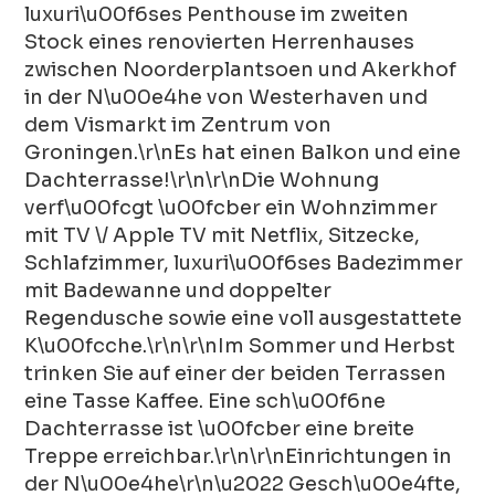
luxuri\u00f6ses Penthouse im zweiten
Stock eines renovierten Herrenhauses
zwischen Noorderplantsoen und Akerkhof
in der N\u00e4he von Westerhaven und
dem Vismarkt im Zentrum von
Groningen.\r\nEs hat einen Balkon und eine
Dachterrasse!\r\n\r\nDie Wohnung
verf\u00fcgt \u00fcber ein Wohnzimmer
mit TV \/ Apple TV mit Netflix, Sitzecke,
Schlafzimmer, luxuri\u00f6ses Badezimmer
mit Badewanne und doppelter
Regendusche sowie eine voll ausgestattete
K\u00fcche.\r\n\r\nIm Sommer und Herbst
trinken Sie auf einer der beiden Terrassen
eine Tasse Kaffee. Eine sch\u00f6ne
Dachterrasse ist \u00fcber eine breite
Treppe erreichbar.\r\n\r\nEinrichtungen in
der N\u00e4he\r\n\u2022 Gesch\u00e4fte,