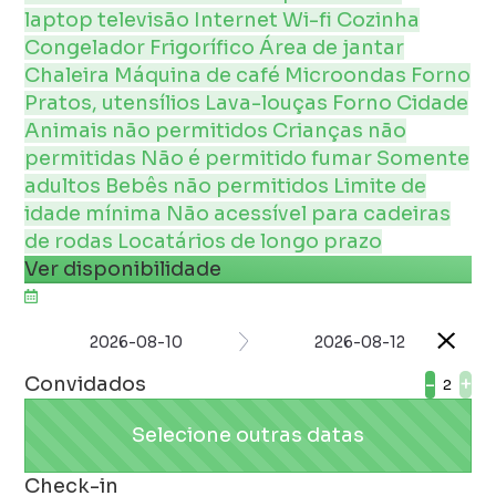
laptop
televisão
Internet
Wi-fi
Cozinha
Congelador
Frigorífico
Área de jantar
Chaleira
Máquina de café
Microondas
Forno
Pratos, utensílios
Lava-louças
Forno
Cidade
Animais não permitidos
Crianças não
permitidas
Não é permitido fumar
Somente
adultos
Bebês não permitidos
Limite de
idade mínima
Não acessível para cadeiras
de rodas
Locatários de longo prazo
Ver disponibilidade
2026-08-10
2026-08-12
Convidados
-
+
Selecione outras datas
Check-in