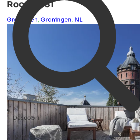
Rooftop 31
Groningen
,
Groningen
,
NL
Descobrir
museums ...
Open Search