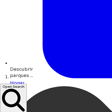
Descubrir
parques ...
Hogar
tiendas ...
Open Search