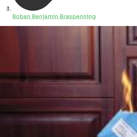
Boban Benjamin Braspenning