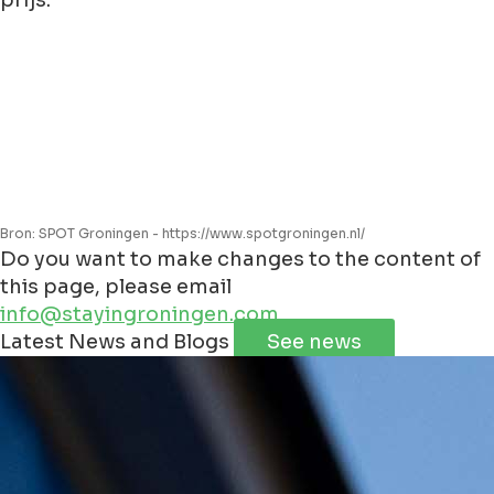
Bron: SPOT Groningen - https://www.spotgroningen.nl/
Do you want to make changes to the content of
this page, please email
info@stayingroningen.com
Leaflet
|
©
Jawg
Maps
©
OpenStreetMap
Latest News and Blogs
See news
+
−