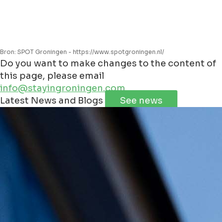
Bron: SPOT Groningen - https://www.spotgroningen.nl/
Do you want to make changes to the content of
this page, please email
info@stayingroningen.com
Leaflet
|
©
Jawg
Maps
©
OpenStreetMap
Latest News and Blogs
See news
+
−