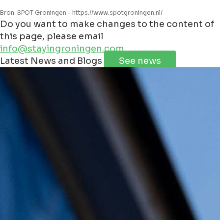
Bron: SPOT Groningen - https://www.spotgroningen.nl/
Do you want to make changes to the content of
this page, please email
info@stayingroningen.com
Leaflet
|
©
Jawg
Maps
©
OpenStreetMap
Latest News and Blogs
See news
+
−