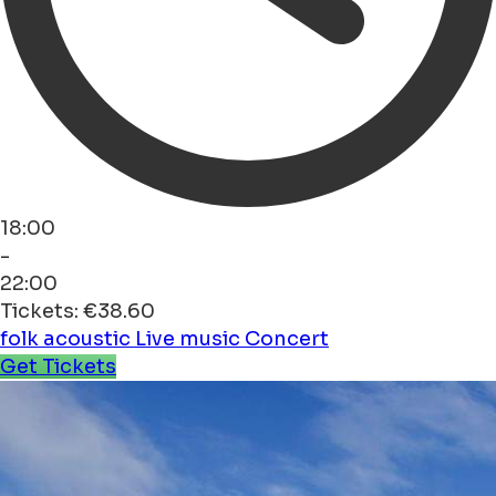
18:00
-
22:00
Tickets: €38.60
folk
acoustic
Live music
Concert
Get Tickets