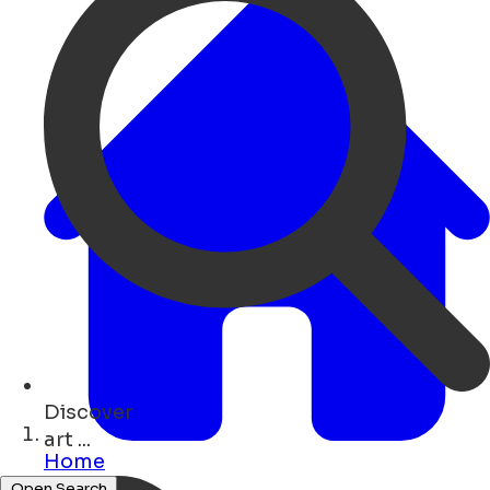
Discover
shops ...
Home
Open Search