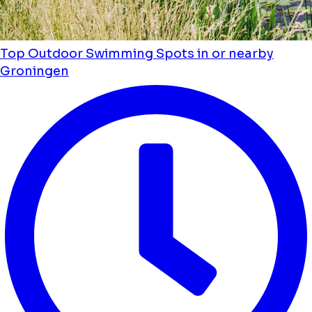
Top Outdoor Swimming Spots in or nearby
Groningen