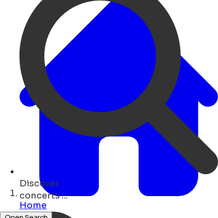
Discover
art ...
Home
Open Search