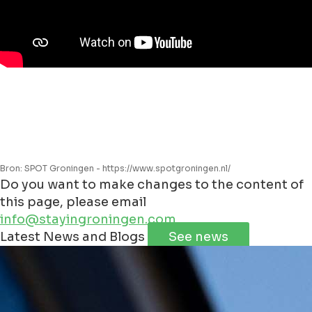
Bron: SPOT Groningen - https://www.spotgroningen.nl/
Do you want to make changes to the content of
this page, please email
info@stayingroningen.com
Leaflet
|
©
Jawg
Maps
©
OpenStreetMap
Latest News and Blogs
See news
+
−