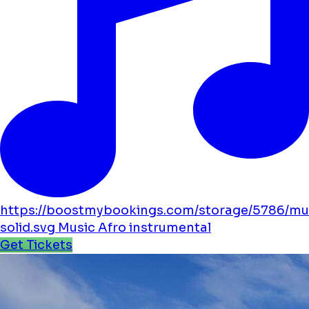
https://boostmybookings.com/storage/5786/mu
solid.svg
Music
Afro
instrumental
Get Tickets