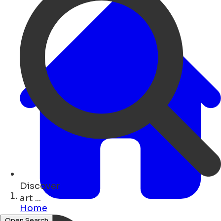
Discover
bars ...
Home
Open Search