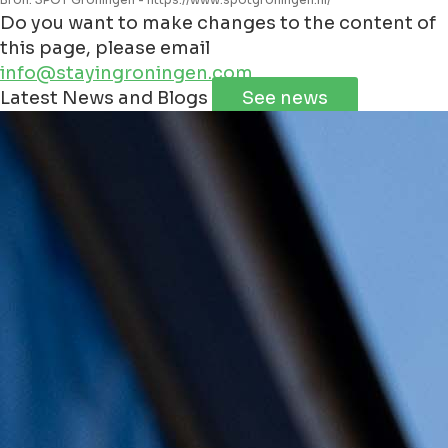
Do you want to make changes to the content of
this page, please email
info@stayingroningen.com
Leaflet
|
©
Jawg
Maps
©
OpenStreetMap
Latest News and Blogs
See news
+
−