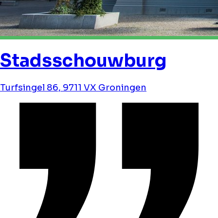
Stadsschouwburg
Turfsingel 86, 9711 VX Groningen