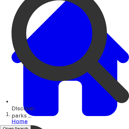
Discover
art ...
Home
Open Search