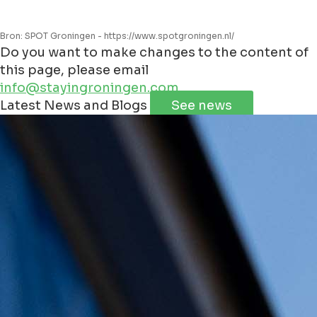
Bron: SPOT Groningen - https://www.spotgroningen.nl/
Do you want to make changes to the content of
this page, please email
info@stayingroningen.com
Leaflet
|
©
Jawg
Maps
©
OpenStreetMap
Latest News and Blogs
See news
+
−