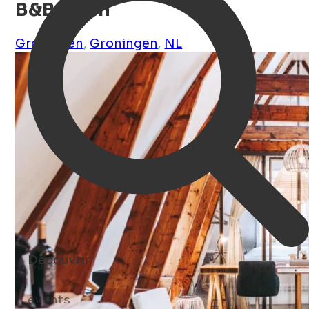
B&B Holm
Groningen
,
Groningen
,
NL
Découvrir
events ...
Open Search