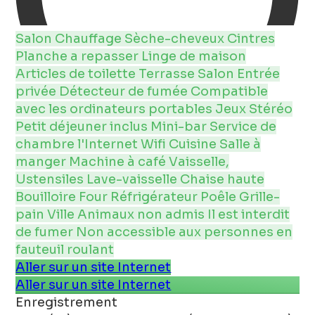
Salon
Chauffage
Sèche-cheveux
Cintres
Planche a repasser
Linge de maison
Articles de toilette
Terrasse
Salon
Entrée
privée
Détecteur de fumée
Compatible
avec les ordinateurs portables
Jeux
Stéréo
Petit déjeuner inclus
Mini-bar
Service de
chambre
l'Internet
Wifi
Cuisine
Salle à
manger
Machine à café
Vaisselle,
Ustensiles
Lave-vaisselle
Chaise haute
Bouilloire
Four
Réfrigérateur
Poêle
Grille-
pain
Ville
Animaux non admis
Il est interdit
de fumer
Non accessible aux personnes en
fauteuil roulant
Aller sur un site Internet
Aller sur un site Internet
Enregistrement