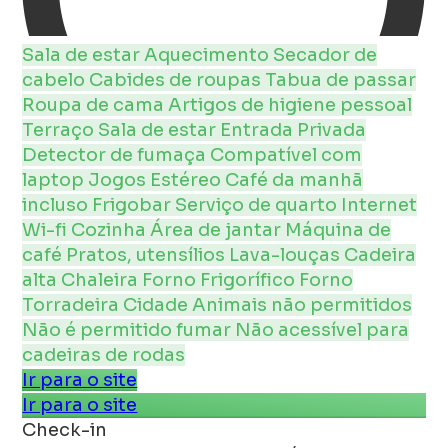
Sala de estar
Aquecimento
Secador de
cabelo
Cabides de roupas
Tabua de passar
Roupa de cama
Artigos de higiene pessoal
Terraço
Sala de estar
Entrada Privada
Detector de fumaça
Compatível com
laptop
Jogos
Estéreo
Café da manhã
incluso
Frigobar
Serviço de quarto
Internet
Wi-fi
Cozinha
Área de jantar
Máquina de
café
Pratos, utensílios
Lava-louças
Cadeira
alta
Chaleira
Forno
Frigorífico
Forno
Torradeira
Cidade
Animais não permitidos
Não é permitido fumar
Não acessível para
cadeiras de rodas
Ir para o site
Ir para o site
Check-in