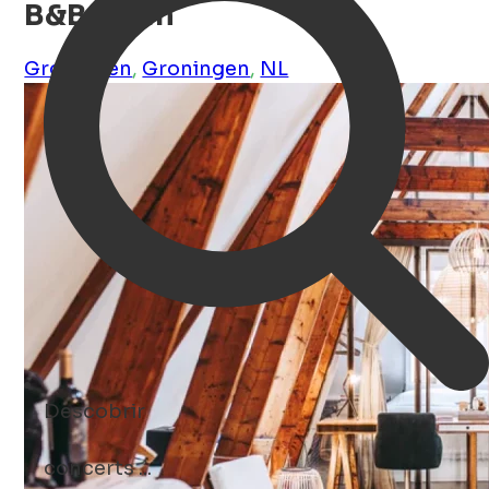
B&B Holm
Groningen
,
Groningen
,
NL
Descobrir
concerts ...
Open Search