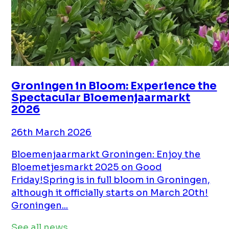
Groningen in Bloom: Experience the
Spectacular Bloemenjaarmarkt
2026
26th March 2026
Bloemenjaarmarkt Groningen: Enjoy the
Bloemetjesmarkt 2025 on Good
Friday!Spring is in full bloom in Groningen,
although it officially starts on March 20th!
Groningen...
See all news