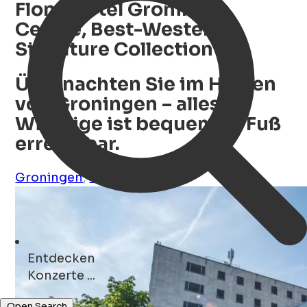
Flonk Hotel Groningen
Centre, Best-Western
Signature Collection
Übernachten Sie im Herzen
von Groningen – alles
Wichtige ist bequem zu Fuß
erreichbar.
Groningen
,
Groningen
,
NL
Entdecken
Hotels ...
Open Search