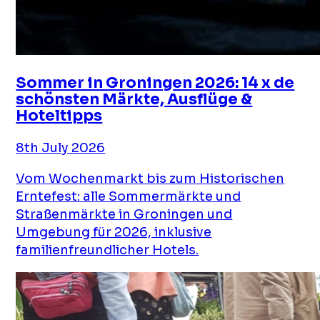
Sommer in Groningen 2026: 14 x de
schönsten Märkte, Ausflüge &
Hoteltipps
8th July 2026
Vom Wochenmarkt bis zum Historischen
Erntefest: alle Sommermärkte und
Straßenmärkte in Groningen und
Umgebung für 2026, inklusive
familienfreundlicher Hotels.