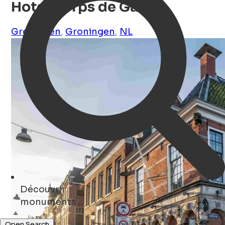
Hotel Corps de Garde
Groningen
,
Groningen
,
NL
Découvrir
concerts ...
Open Search