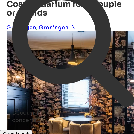
Cosy Aquarium for a couple
or friends
Groningen
,
Groningen
,
NL
Découvrir
cafés ...
Open Search