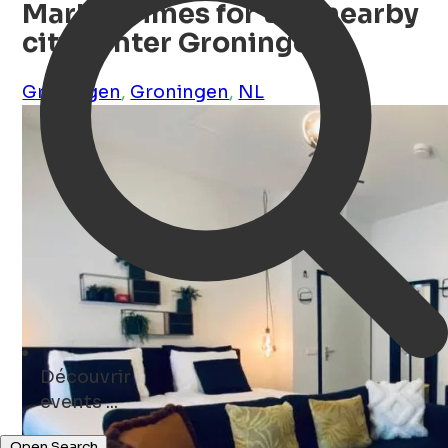
Marble Times for two nearby
city center Groningen
Groningen
,
Groningen
,
NL
Découvrir
events ...
concerts ...