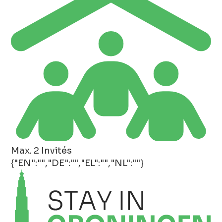
Max. 2 Invités
{"EN":"","DE":"","EL":"","NL":""}