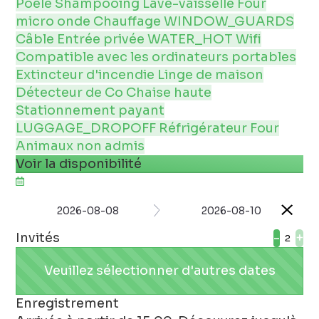
Poêle
Shampooing
Lave-vaisselle
Four
micro onde
Chauffage
WINDOW_GUARDS
Câble
Entrée privée
WATER_HOT
Wifi
Compatible avec les ordinateurs portables
Extincteur d'incendie
Linge de maison
Détecteur de Co
Chaise haute
Stationnement payant
LUGGAGE_DROPOFF
Réfrigérateur
Four
Animaux non admis
Voir la disponibilité
2026-08-08
2026-08-10
Invités
-
+
Veuillez sélectionner d'autres dates
Enregistrement