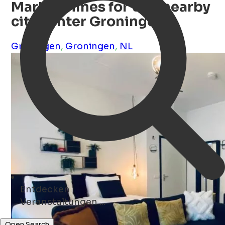
Marble Times for two nearby
city center Groningen
Groningen
,
Groningen
,
NL
Entdecken
Kunst ...
Open Search