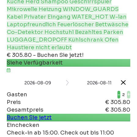
Küche
Herd
Shampoo
Geschirrspüler
Mikrowelle
Heizung
WINDOW_GUARDS
Kabel
Privater Eingang
WATER_HOT
W-lan
Laptopfreundlich
Feuerlöscher
Bettwäsche
Co-Detektor
Hochstuhl
Bezahltes Parken
LUGGAGE_DROPOFF
Kühlschrank
Ofen
Haustiere nicht erlaubt
€ 305.80 - Buchen Sie jetzt!
Siehe Verfügbarkeit
2026-08-09
2026-08-11
Gasten
-
+
Preis
€ 305.80
Gesamtpreis
€ 305.80
Buchen Sie jetzt
Einchecken
Check-in ab 15:00. Check out bis 11:00