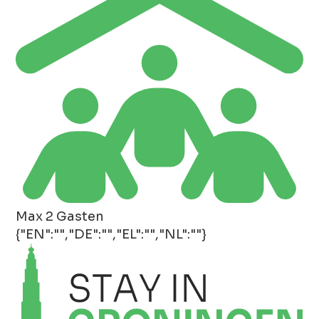
Max 2 Gasten
{"EN":"","DE":"","EL":"","NL":""}