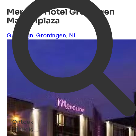
Mercure Hotel Groningen
Martiniplaza
Groningn
,
Groningen
,
NL
Ontdek
winkels ...