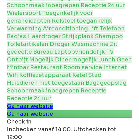
Schoonmaak inbegrepen
Receptie 24 uur
Wielersport
Toegankelijk voor
gehandicapten
Rolstoel toegankelijk
Verwarming
Airconditioning
Lift
Telefoon
Badjas
Haardroger
Strijkplank
Shampoo
Toiletartikelen
Droger
Wasmachine
Zit
gedeelte
Bureau
Laptopvriendelijk
TV
Ontbijt Mogelijk
Diner mogelijk
Lunch Geen
Minibar
Restaurant
Room service
Internet
Wifi
Koffiezetapparaat
Ketel
Stad
Huisdieren niet toegestaan
Bagageopslag
Schoonmaak inbegrepen
Receptie
Receptie 24 uur
Ga naar website
Ga naar website
Check in
Inchecken vanaf 14:00. Uitchecken tot
12:00