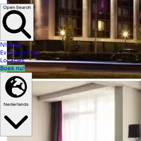
Open Search
Nieuws
Evenementen
Locaties
Boek nu!
Nederlands