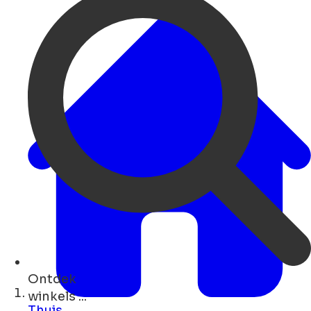
Ontdek
parken ...
Thuis